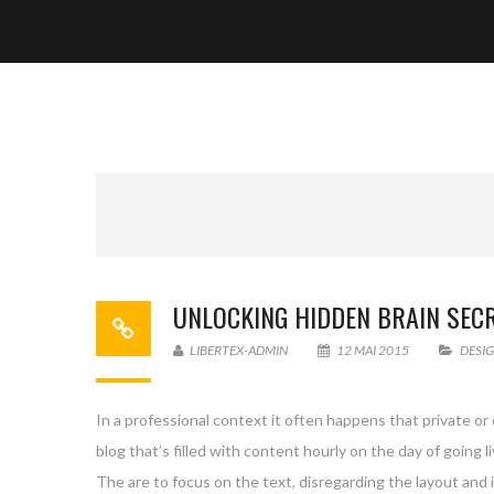
UNLOCKING HIDDEN BRAIN SEC
LIBERTEX-ADMIN
12 MAI 2015
DESI
In a professional context it often happens that private or
blog that’s filled with content hourly on the day of goin
The are to focus on the text, disregarding the layout and