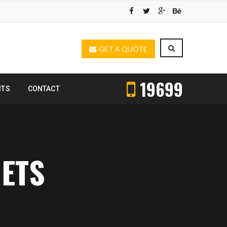
GET A QUOTE
19699
ITS
CONTACT
ETS