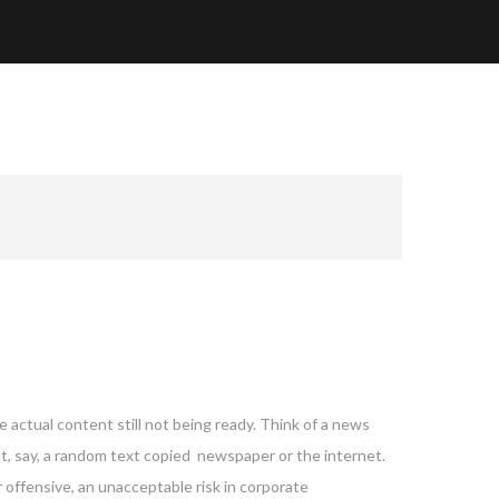
 actual content still not being ready. Think of a news
nt, say, a random text copied newspaper or the internet.
 offensive, an unacceptable risk in corporate