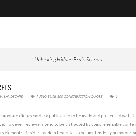
Unlocking Hidden Brain Secrets
RETS
GN
,
LANDSCAPE
AUDIO
,
BUSINESS
,
CONSTRUCTION
,
QUOTE
1
 corporate clients corder a publication to be made and presented with the
g live. However, reviewers tend to be distracted by comprehensible conte
 its elements. Besides, random text risks to be unintendedly humorous or