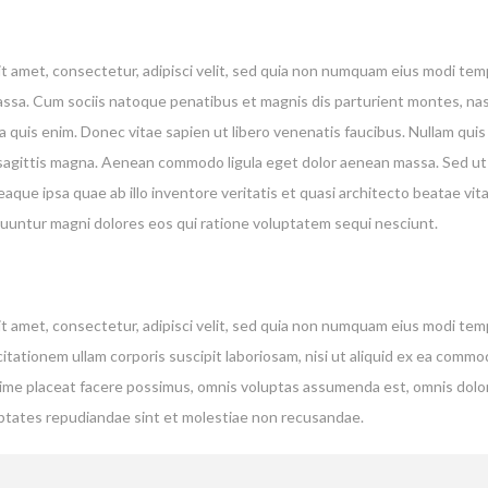
t amet, consectetur, adipisci velit, sed quia non numquam eius modi te
a. Cum sociis natoque penatibus et magnis dis parturient montes, nascet
quis enim. Donec vitae sapien ut libero venenatis faucibus. Nullam quis 
es sagittis magna. Aenean commodo ligula eget dolor aenean massa. Sed ut
ue ipsa quae ab illo inventore veritatis et quasi architecto beatae vi
equuntur magni dolores eos qui ratione voluptatem sequi nesciunt.
t amet, consectetur, adipisci velit, sed quia non numquam eius modi te
tationem ullam corporis suscipit laboriosam, nisi ut aliquid ex ea comm
xime placeat facere possimus, omnis voluptas assumenda est, omnis dolo
uptates repudiandae sint et molestiae non recusandae.