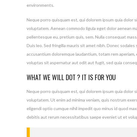
environments.
Neque porro quisquam est, qui dolorem ipsum quia dolor si
voluptatem. Aenean commodo ligula eget dolor aenean mass
pellentesque eu, pretium quis, sem. Nulla consequat massa 
Duis leo. Sed fringilla mauris sit amet nibh. Donec sodal
accusantium doloremque laudantium, totam rem aperiam, eaq
voluptas sit aspernatur aut odit aut fugit, sed quia cons
WHAT WE WILL DOT ? IT IS FOR YOU
Neque porro quisquam est, qui dolorem ipsum quia dolor si
voluptatem. Ut enim ad minima veniam, quis nostrum exerci
eligendi optio cumque nihil impedit quo minus id quod ma
debitis aut rerum necessitatibus saepe eveniet ut et vol