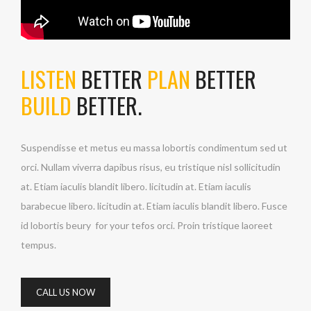
LISTEN
BETTER
PLAN
BETTER
BUILD
BETTER.
Suspendisse et metus eu massa lobortis condimentum sed ut
orci. Nullam viverra dapibus risus, eu tristique nisl sollicitudin
at. Etiam iaculis blandit libero. licitudin at. Etiam iaculis
barabecue libero. licitudin at. Etiam iaculis blandit libero. Fusce
id lobortis beury for your tefos orci. Proin tristique laoreet
tempus.
CALL US NOW