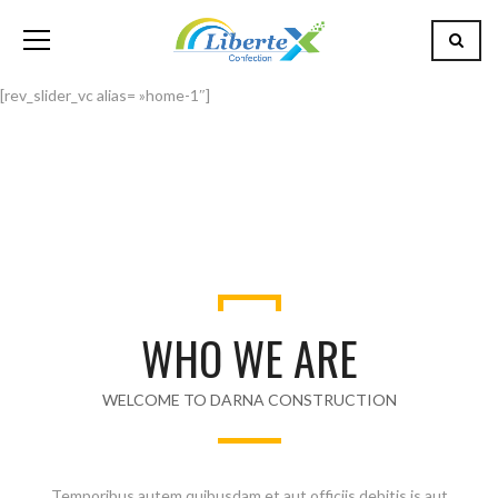
[rev_slider_vc alias= »home-1″]
WHO WE ARE
WELCOME TO DARNA CONSTRUCTION
Temporibus autem quibusdam et aut officiis debitis is aut