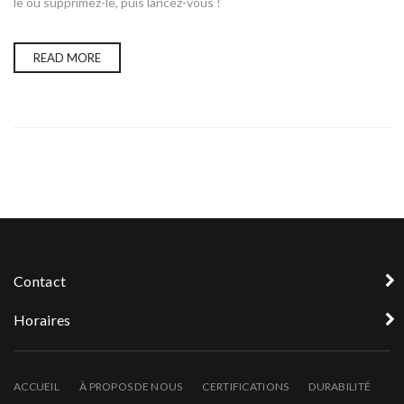
le ou supprimez-le, puis lancez-vous !
READ MORE
Contact
Horaires
ACCUEIL
À PROPOS DE NOUS
CERTIFICATIONS
DURABILITÉ