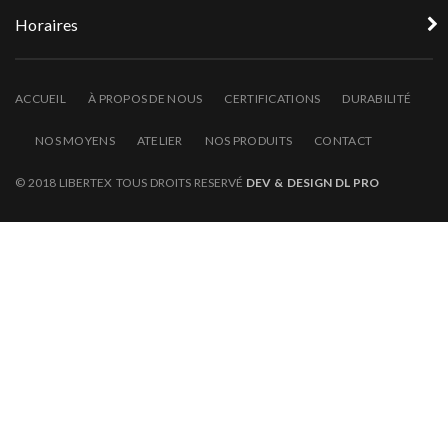
Horaires
ACCUEIL
À PROPOS DE NOUS
CERTIFICATIONS
DURABILITÉ
NOS MOYENS
ATELIER
NOS PRODUITS
CONTACT
© 2018 LIBERTEX TOUS DROITS RESERVÉ
DEV & DESIGN DL PRO